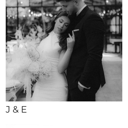
J & E